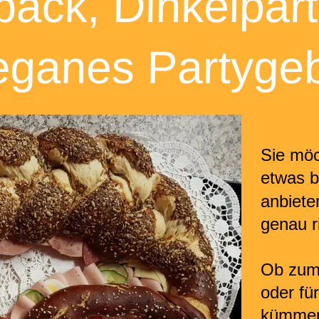
Sie möc
etwas b
anbiete
genau ri
Ob zum 
oder fü
kümmer