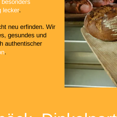
 
besonders 
g lecker
.
cht neu erfinden. Wir 
es, gesundes und 
h authentischer 
on
.