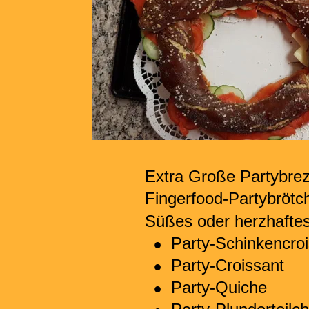
Extra Große Partybrez
Fingerfood-Partybrötc
Süßes oder herzhaftes
•
Party-Schinkencroi
•
Party-Croissant
•
Party-Quiche