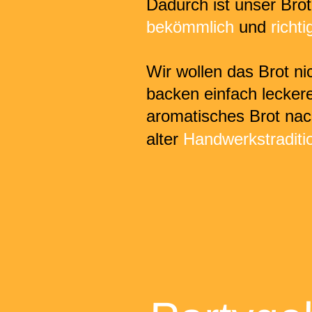
Dadurch ist unser Brot
bekömmlich 
und 
richti
Wir wollen das Brot ni
backen einfach lecker
aromatisches Brot nac
alter 
Handwerkstraditi