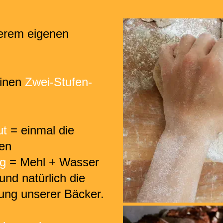
serem eigenen 
inen 
Zwei-Stufen-
ut
 = einmal die 
en
g 
= Mehl + Wasser 
und natürlich die 
rung unserer Bäcker.